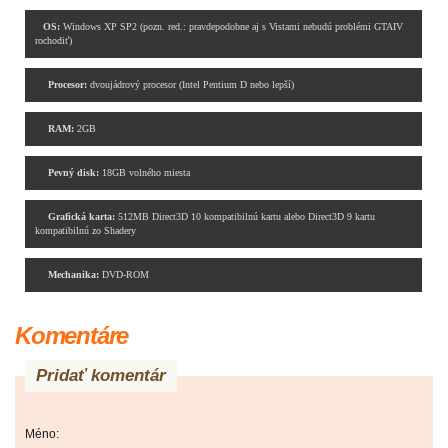
OS:
Windows XP SP2 (pozn. red.: pravdepodobne aj s Vistami nebudú problémi GTAIV
rochodiť)
Procesor:
dvoujádrový procesor (Intel Pentium D nebo lepší)
RAM:
2GB
Pevný disk:
18GB volného miesta
Grafická karta:
512MB Direct3D 10 kompatibilnú kartu alebo Direct3D 9 kartu
kompatibilnú zo Shadery
Mechanika:
DVD-ROM
Komentáre
Pridať komentár
Méno: