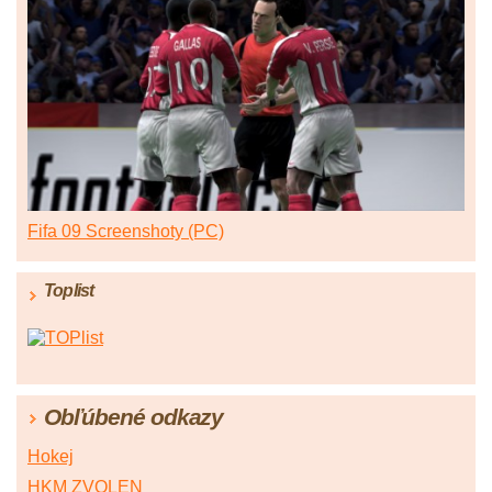
Fifa 09 Screenshoty (PC)
Toplist
Obľúbené odkazy
Hokej
HKM ZVOLEN