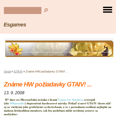
Esgames
Úvod
»
GTA IV
»
Známe HW požiadavky GTAIV! ...
Známe HW požiadavky GTAIV! ...
13. 9. 2008
R* dnes cez Microsoftskú stránku s hrami
Games for Windows
zverejnil
(thx
666pounder
) doporučené hardwarové nároky. Pokiaľ si nové GTA IV chcete užiť
aj zo všetkými jeho grafickými vychytávkami, a to v poriadnom rozlíšení najlepšie na
niakom širokouhlom monitore, tak bez podobnej nižšie uvedenej zostavy sa
neobýdete: