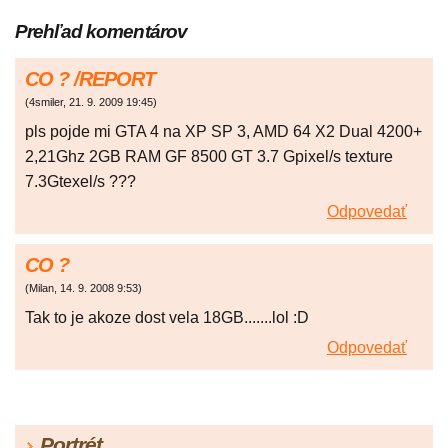
Prehľad komentárov
CO ? /REPORT
(
4smiler
,
21. 9. 2009
19:45
)
pls pojde mi GTA 4 na XP SP 3, AMD 64 X2 Dual 4200+
2,21Ghz 2GB RAM GF 8500 GT 3.7 Gpixel/s texture
7.3Gtexel/s ???
Odpovedať
CO ?
(
Milan
,
14. 9. 2008
9:53
)
Tak to je akoze dost vela 18GB.......lol :D
Odpovedať
Portrét